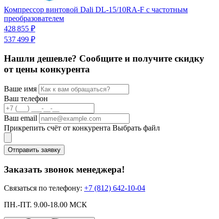
Компрессор винтовой Dali DL-15/10RA-F с частотным
К
преобразователем
3
428 855 ₽
4
537 499 ₽
Нашли дешевле? Сообщите и получите скидку
от цены конкурента
Ваше имя
Ваш телефон
Ваш email
Прикрепить счёт от конкурента
Выбрать файл
Отправить заявку
Заказать звонок менеджера!
Связаться по телефону:
+7 (812) 642-10-04
ПН.-ПТ. 9.00-18.00 МСК