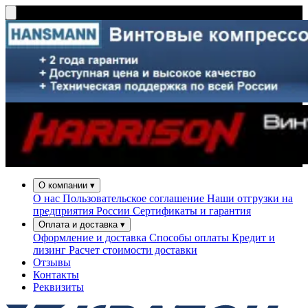
О компании
▾
О нас
Пользовательское соглашение
Наши отгрузки на
предприятия России
Сертификаты и гарантия
Оплата и доставка
▾
Оформление и доставка
Способы оплаты
Кредит и
лизинг
Расчет стоимости доставки
Отзывы
Контакты
Реквизиты