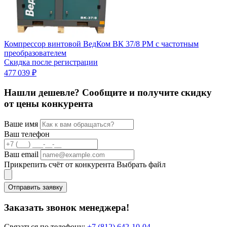
Компрессор винтовой ВедКом ВК 37/8 PM с частотным
К
преобразователем
п
Скидка после регистрации
С
477 039 ₽
6
Нашли дешевле? Сообщите и получите скидку
от цены конкурента
Ваше имя
Ваш телефон
Ваш email
Прикрепить счёт от конкурента
Выбрать файл
Отправить заявку
Заказать звонок менеджера!
Связаться по телефону:
+7 (812) 642-10-04