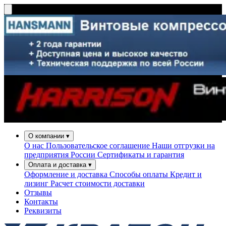
О компании
▾
О нас
Пользовательское соглашение
Наши отгрузки на
предприятия России
Сертификаты и гарантия
Оплата и доставка
▾
Оформление и доставка
Способы оплаты
Кредит и
лизинг
Расчет стоимости доставки
Отзывы
Контакты
Реквизиты