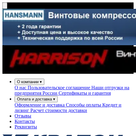
О компании
▾
О нас
Пользовательское соглашение
Наши отгрузки на
предприятия России
Сертификаты и гарантия
Оплата и доставка
▾
Оформление и доставка
Способы оплаты
Кредит и
лизинг
Расчет стоимости доставки
Отзывы
Контакты
Реквизиты