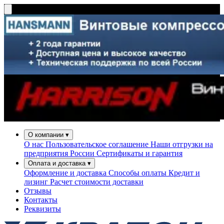
О компании
▾
О нас
Пользовательское соглашение
Наши отгрузки на
предприятия России
Сертификаты и гарантия
Оплата и доставка
▾
Оформление и доставка
Способы оплаты
Кредит и
лизинг
Расчет стоимости доставки
Отзывы
Контакты
Реквизиты