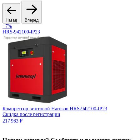
Назад
Вперёд
−7%
HRS-942100-IP23
К
Компрессор винтовой Harrison HRS-942100-IP23
5
Скидка после регистрации
217 963 ₽