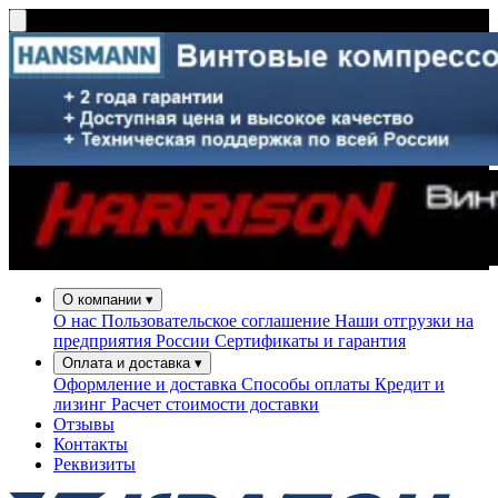
О компании
▾
О нас
Пользовательское соглашение
Наши отгрузки на
предприятия России
Сертификаты и гарантия
Оплата и доставка
▾
Оформление и доставка
Способы оплаты
Кредит и
лизинг
Расчет стоимости доставки
Отзывы
Контакты
Реквизиты