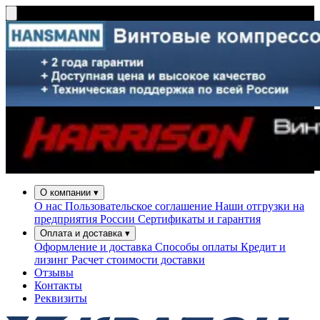
О компании
▾
О нас
Пользовательское соглашение
Наши отгрузки на
предприятия России
Сертификаты и гарантия
Оплата и доставка
▾
Оформление и доставка
Способы оплаты
Кредит и
лизинг
Расчет стоимости доставки
Отзывы
Контакты
Реквизиты