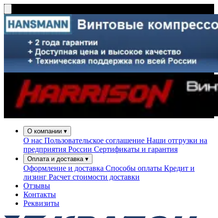
О компании
▾
О нас
Пользовательское соглашение
Наши отгрузки на
предприятия России
Сертификаты и гарантия
Оплата и доставка
▾
Оформление и доставка
Способы оплаты
Кредит и
лизинг
Расчет стоимости доставки
Отзывы
Контакты
Реквизиты