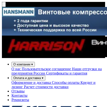
О компании
▾
О нас
Пользовательское соглашение
Наши отгрузки на
предприятия России
Сертификаты и гарантия
Оплата и доставка
▾
Оформление и доставка
Способы оплаты
Кредит и
лизинг
Расчет стоимости доставки
Отзывы
Контакты
Реквизиты