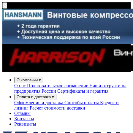
О компании
▾
О нас
Пользовательское соглашение
Наши отгрузки на
предприятия России
Сертификаты и гарантия
Оплата и доставка
▾
Оформление и доставка
Способы оплаты
Кредит и
лизинг
Расчет стоимости доставки
Отзывы
Контакты
Реквизиты