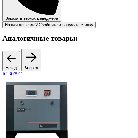
Заказать звонок менеджера
Нашли дешевле? Сообщите и получите скидку
Аналогичные товары:
Назад
Вперёд
IC 30/8 C
К
п