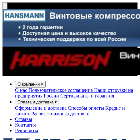
О компании
▾
О нас
Пользовательское соглашение
Наши отгрузки на
предприятия России
Сертификаты и гарантия
Оплата и доставка
▾
Оформление и доставка
Способы оплаты
Кредит и
лизинг
Расчет стоимости доставки
Отзывы
Контакты
Реквизиты