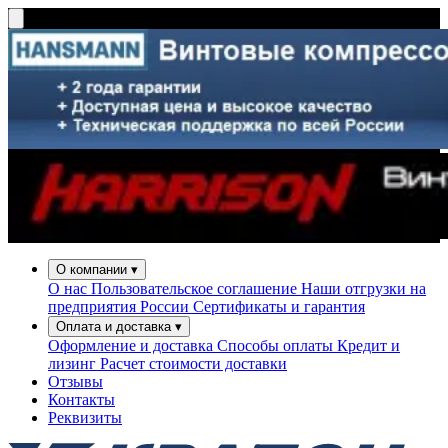
О компании
▾
О нас
Пользовательское соглашение
Наши отгрузки на
предприятия России
Сертификаты и гарантия
Оплата и доставка
▾
Оформление и доставка
Способы оплаты
Кредит и
лизинг
Расчет стоимости доставки
Отзывы
Контакты
Реквизиты