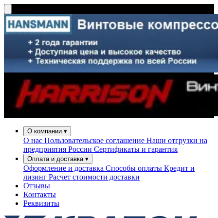
О компании
▾
О нас
Пользовательское соглашение
Наши отгрузки на
предприятия России
Сертификаты и гарантия
Оплата и доставка
▾
Оформление и доставка
Способы оплаты
Кредит и
лизинг
Расчет стоимости доставки
Отзывы
Контакты
Реквизиты