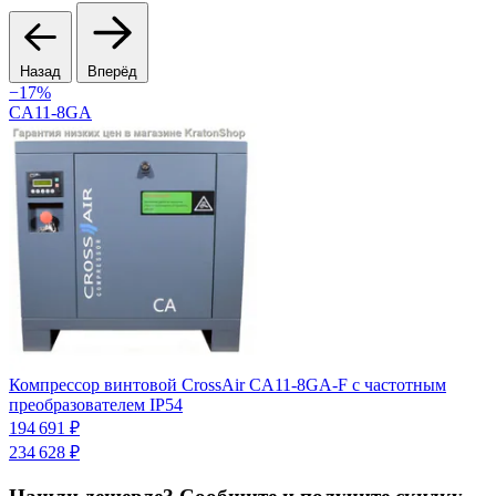
Назад
Вперёд
−17%
CA11-8GA
К
Компрессор винтовой CrossAir CA11-8GA-F с частотным
п
преобразователем IP54
6
194 691 ₽
234 628 ₽