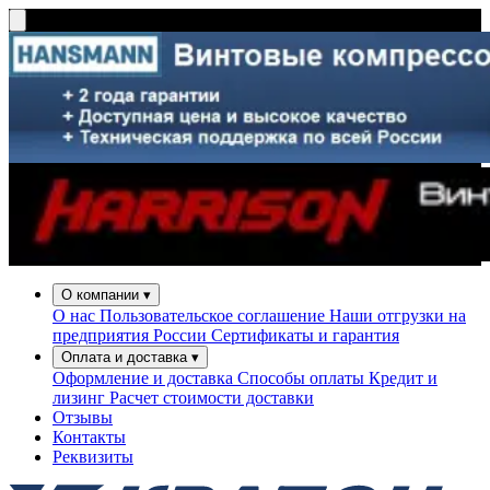
О компании
▾
О нас
Пользовательское соглашение
Наши отгрузки на
предприятия России
Сертификаты и гарантия
Оплата и доставка
▾
Оформление и доставка
Способы оплаты
Кредит и
лизинг
Расчет стоимости доставки
Отзывы
Контакты
Реквизиты