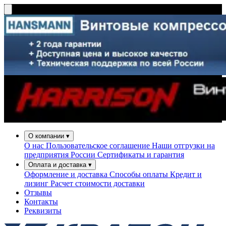
О компании
▾
О нас
Пользовательское соглашение
Наши отгрузки на
предприятия России
Сертификаты и гарантия
Оплата и доставка
▾
Оформление и доставка
Способы оплаты
Кредит и
лизинг
Расчет стоимости доставки
Отзывы
Контакты
Реквизиты