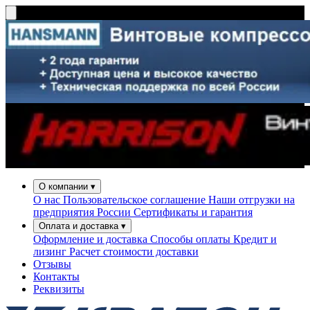
О компании
▾
О нас
Пользовательское соглашение
Наши отгрузки на
предприятия России
Сертификаты и гарантия
Оплата и доставка
▾
Оформление и доставка
Способы оплаты
Кредит и
лизинг
Расчет стоимости доставки
Отзывы
Контакты
Реквизиты