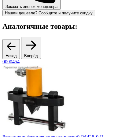
Заказать звонок менеджера
Нашли дешевле? Сообщите и получите скидку
Аналогичные товары:
Назад
Вперёд
0000454
Разгонщик фланцев гидравлический РФГ-5-0-Н
Р