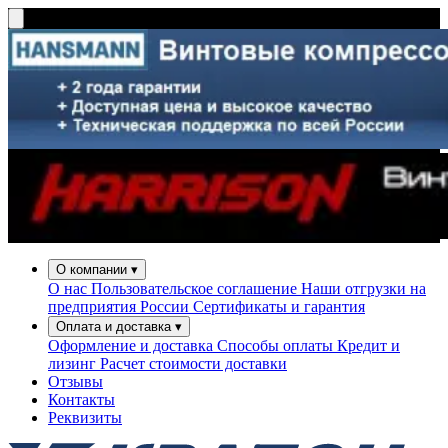
О компании
▾
О нас
Пользовательское соглашение
Наши отгрузки на
предприятия России
Сертификаты и гарантия
Оплата и доставка
▾
Оформление и доставка
Способы оплаты
Кредит и
лизинг
Расчет стоимости доставки
Отзывы
Контакты
Реквизиты