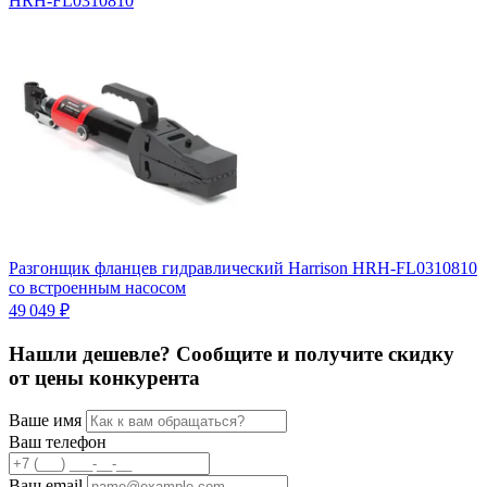
HRH-FL0310810
Разгонщик фланцев гидравлический Harrison HRH-FL0310810
Р
со встроенным насосом
8
49 049 ₽
4
Нашли дешевле? Сообщите и получите скидку
от цены конкурента
Ваше имя
Ваш телефон
Ваш email