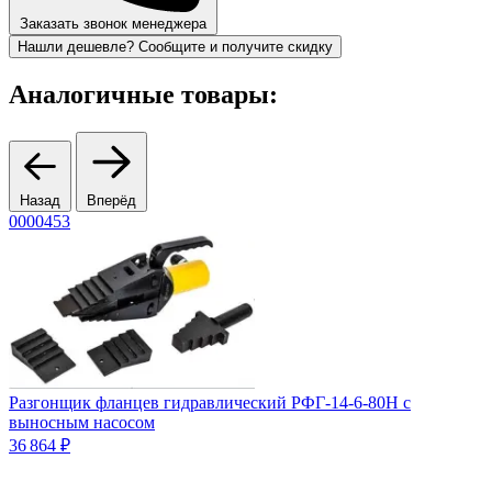
Заказать звонок менеджера
Нашли дешевле? Сообщите и получите скидку
Аналогичные товары:
Назад
Вперёд
0000453
Разгонщик фланцев гидравлический РФГ-14-6-80Н с
выносным насосом
36 864 ₽
Р