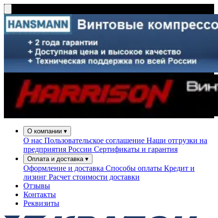
О компании
▾
О нас
Пользовательское соглашение
Наши отгрузки на
предприятия России
Сертификаты и гарантия
Оплата и доставка
▾
Оформление и доставка
Способы оплаты
Кредит и
лизинг
Расчет стоимости доставки
Отзывы
Контакты
Реквизиты