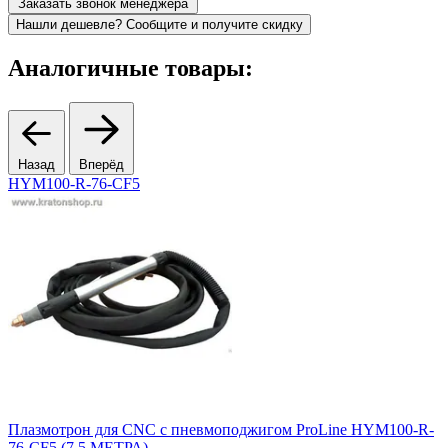
Заказать звонок менеджера
Нашли дешевле? Сообщите и получите скидку
Аналогичные товары:
Назад
Вперёд
HYM100-R-76-CF5
Плазмотрон для CNC с пневмоподжигом ProLine HYM100-R-
П
76-CF5 (7,5 МЕТРА)
ц