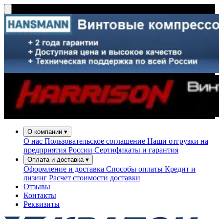
О компании
▾
О нас
Пользовательское соглашение
Наши отгрузки на
предприятия России
Сертификаты и гарантия
Оплата и доставка
▾
Оформление и доставка
Способы оплаты
Кредит и
лизинг
Расчет стоимости доставки
Отзывы
Контакты
Реквизиты