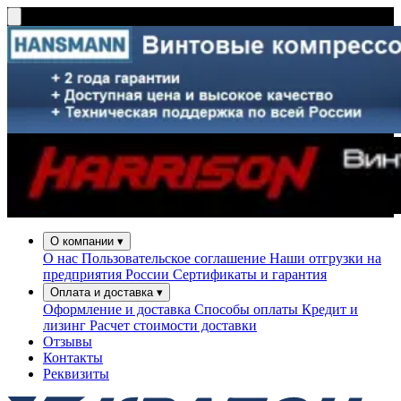
О компании
▾
О нас
Пользовательское соглашение
Наши отгрузки на
предприятия России
Сертификаты и гарантия
Оплата и доставка
▾
Оформление и доставка
Способы оплаты
Кредит и
лизинг
Расчет стоимости доставки
Отзывы
Контакты
Реквизиты