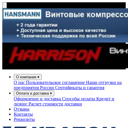
О компании
▾
О нас
Пользовательское соглашение
Наши отгрузки на
предприятия России
Сертификаты и гарантия
Оплата и доставка
▾
Оформление и доставка
Способы оплаты
Кредит и
лизинг
Расчет стоимости доставки
Отзывы
Контакты
Реквизиты