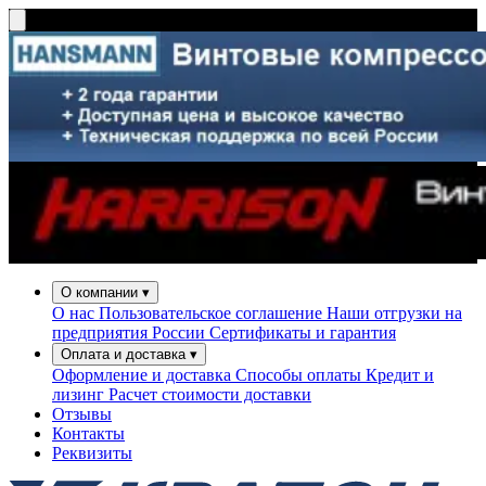
О компании
▾
О нас
Пользовательское соглашение
Наши отгрузки на
предприятия России
Сертификаты и гарантия
Оплата и доставка
▾
Оформление и доставка
Способы оплаты
Кредит и
лизинг
Расчет стоимости доставки
Отзывы
Контакты
Реквизиты