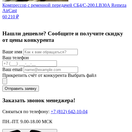
Компрессор с ременной передачей СБ4/С-200.LB30А Remeza
К
AirCast
Ц
60 210 ₽
Нашли дешевле? Сообщите и получите скидку
от цены конкурента
Ваше имя
Ваш телефон
Ваш email
Прикрепить счёт от конкурента
Выбрать файл
Отправить заявку
Заказать звонок менеджера!
Связаться по телефону:
+7 (812) 642-10-04
ПН.-ПТ. 9.00-18.00 МСК