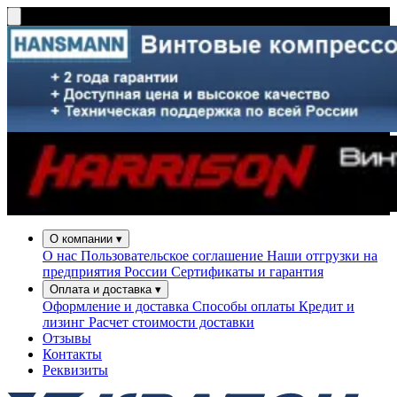
О компании
▾
О нас
Пользовательское соглашение
Наши отгрузки на
предприятия России
Сертификаты и гарантия
Оплата и доставка
▾
Оформление и доставка
Способы оплаты
Кредит и
лизинг
Расчет стоимости доставки
Отзывы
Контакты
Реквизиты