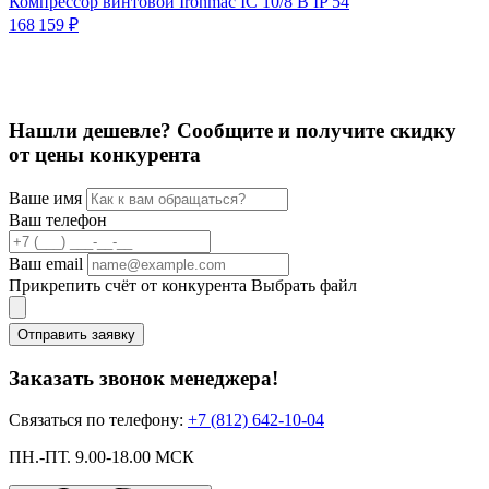
Компрессор винтовой Ironmac IC 10/8 B IP 54
К
168 159 ₽
п
1
1
Нашли дешевле? Сообщите и получите скидку
от цены конкурента
Ваше имя
Ваш телефон
Ваш email
Прикрепить счёт от конкурента
Выбрать файл
Отправить заявку
Заказать звонок менеджера!
Связаться по телефону:
+7 (812) 642-10-04
ПН.-ПТ. 9.00-18.00 МСК