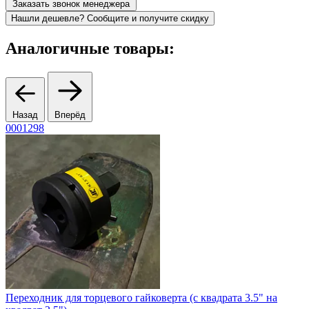
Заказать звонок менеджера
Нашли дешевле? Сообщите и получите скидку
Аналогичные товары:
Назад
Вперёд
0001298
0
Переходник для торцевого гайковерта (с квадрата 3.5" на
Г