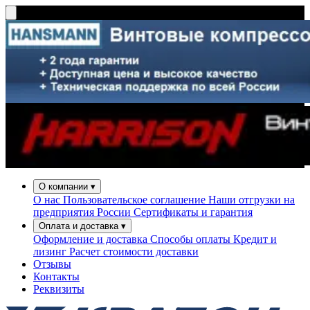
О компании
▾
О нас
Пользовательское соглашение
Наши отгрузки на
предприятия России
Сертификаты и гарантия
Оплата и доставка
▾
Оформление и доставка
Способы оплаты
Кредит и
лизинг
Расчет стоимости доставки
Отзывы
Контакты
Реквизиты