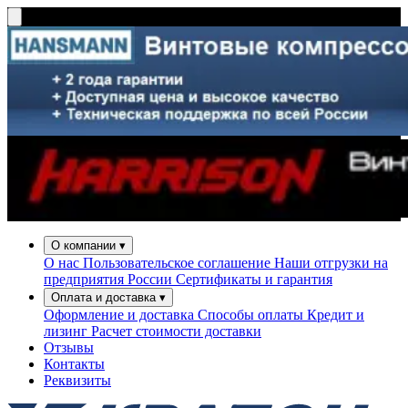
О компании
▾
О нас
Пользовательское соглашение
Наши отгрузки на
предприятия России
Сертификаты и гарантия
Оплата и доставка
▾
Оформление и доставка
Способы оплаты
Кредит и
лизинг
Расчет стоимости доставки
Отзывы
Контакты
Реквизиты