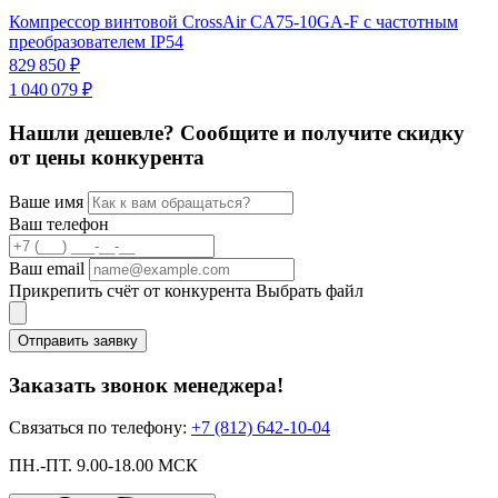
Компрессор винтовой CrossAir CA75-10GA-F с частотным
К
преобразователем IP54
п
829 850 ₽
1
1 040 079 ₽
1
Нашли дешевле? Сообщите и получите скидку
от цены конкурента
Ваше имя
Ваш телефон
Ваш email
Прикрепить счёт от конкурента
Выбрать файл
Отправить заявку
Заказать звонок менеджера!
Связаться по телефону:
+7 (812) 642-10-04
ПН.-ПТ. 9.00-18.00 МСК