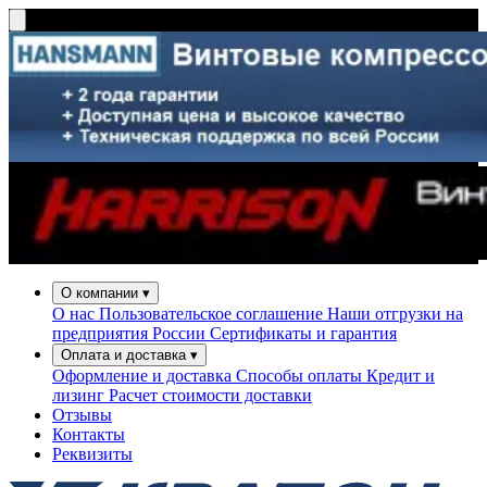
О компании
▾
О нас
Пользовательское соглашение
Наши отгрузки на
предприятия России
Сертификаты и гарантия
Оплата и доставка
▾
Оформление и доставка
Способы оплаты
Кредит и
лизинг
Расчет стоимости доставки
Отзывы
Контакты
Реквизиты