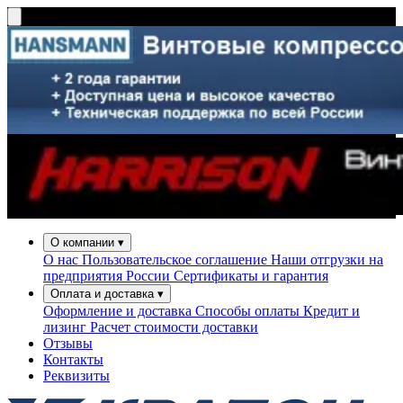
О компании
▾
О нас
Пользовательское соглашение
Наши отгрузки на
предприятия России
Сертификаты и гарантия
Оплата и доставка
▾
Оформление и доставка
Способы оплаты
Кредит и
лизинг
Расчет стоимости доставки
Отзывы
Контакты
Реквизиты