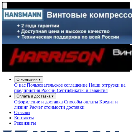
О компании
▾
О нас
Пользовательское соглашение
Наши отгрузки на
предприятия России
Сертификаты и гарантия
Оплата и доставка
▾
Оформление и доставка
Способы оплаты
Кредит и
лизинг
Расчет стоимости доставки
Отзывы
Контакты
Реквизиты