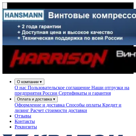
О компании
▾
О нас
Пользовательское соглашение
Наши отгрузки на
предприятия России
Сертификаты и гарантия
Оплата и доставка
▾
Оформление и доставка
Способы оплаты
Кредит и
лизинг
Расчет стоимости доставки
Отзывы
Контакты
Реквизиты