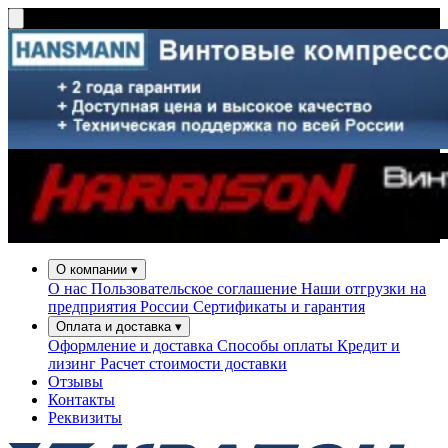
О компании
▾
О нас
Пользовательское соглашение
Наши отгрузки на
предприятия России
Сертификаты и гарантия
Оплата и доставка
▾
Оформление и доставка
Способы оплаты
Кредит и
лизинг
Расчет стоимости доставки
Отзывы
Контакты
Реквизиты