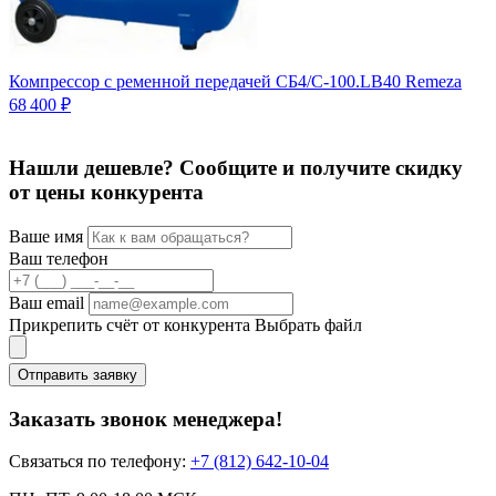
5
Компрессор с ременной передачей СБ4/С-100.LB40 Remeza
68 400 ₽
Нашли дешевле? Сообщите и получите скидку
от цены конкурента
Ваше имя
Ваш телефон
Ваш email
Прикрепить счёт от конкурента
Выбрать файл
Отправить заявку
Заказать звонок менеджера!
Связаться по телефону:
+7 (812) 642-10-04