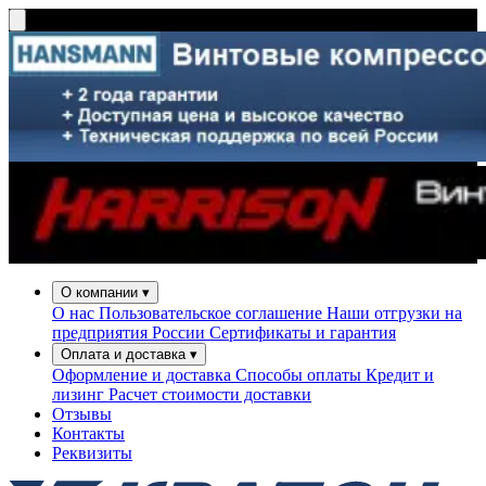
О компании
▾
О нас
Пользовательское соглашение
Наши отгрузки на
предприятия России
Сертификаты и гарантия
Оплата и доставка
▾
Оформление и доставка
Способы оплаты
Кредит и
лизинг
Расчет стоимости доставки
Отзывы
Контакты
Реквизиты