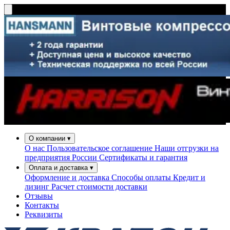
О компании
▾
О нас
Пользовательское соглашение
Наши отгрузки на
предприятия России
Сертификаты и гарантия
Оплата и доставка
▾
Оформление и доставка
Способы оплаты
Кредит и
лизинг
Расчет стоимости доставки
Отзывы
Контакты
Реквизиты