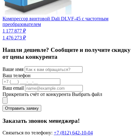
Компрессор винтовой Dali DLVF-45 с частотным
К
преобразователем
ч
1 177 877 ₽
3
1 476 273 ₽
3
Нашли дешевле? Сообщите и получите скидку
от цены конкурента
Ваше имя
Ваш телефон
Ваш email
Прикрепить счёт от конкурента
Выбрать файл
Отправить заявку
Заказать звонок менеджера!
Связаться по телефону:
+7 (812) 642-10-04