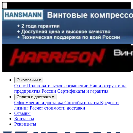
О компании
▾
О нас
Пользовательское соглашение
Наши отгрузки на
предприятия России
Сертификаты и гарантия
Оплата и доставка
▾
Оформление и доставка
Способы оплаты
Кредит и
лизинг
Расчет стоимости доставки
Отзывы
Контакты
Реквизиты