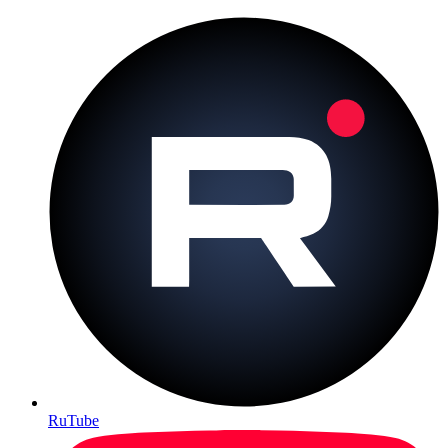
RuTube