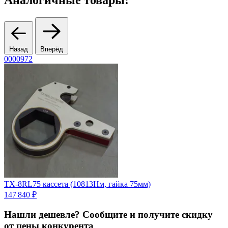
Назад
Вперёд
0000972
0
TX-8RL75 кассета (10813Нм, гайка 75мм)
T
147 840 ₽
1
Нашли дешевле? Сообщите и получите скидку
от цены конкурента