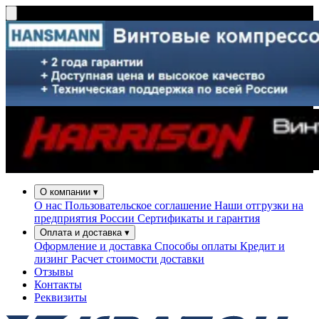
О компании
▾
О нас
Пользовательское соглашение
Наши отгрузки на
предприятия России
Сертификаты и гарантия
Оплата и доставка
▾
Оформление и доставка
Способы оплаты
Кредит и
лизинг
Расчет стоимости доставки
Отзывы
Контакты
Реквизиты