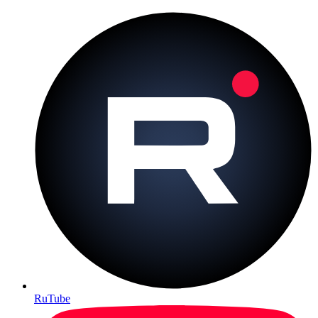
RuTube