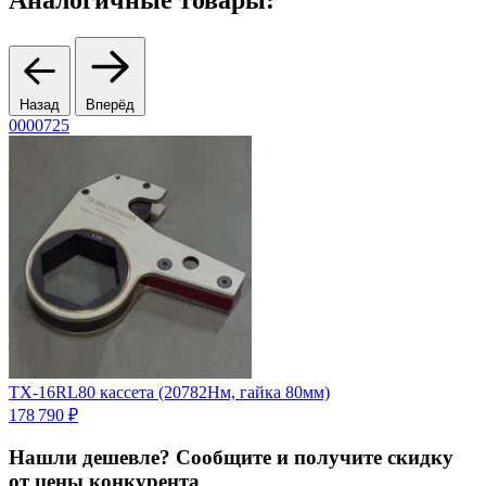
Назад
Вперёд
0000725
0
TX-16RL80 кассета (20782Нм, гайка 80мм)
T
178 790 ₽
1
Нашли дешевле? Сообщите и получите скидку
от цены конкурента