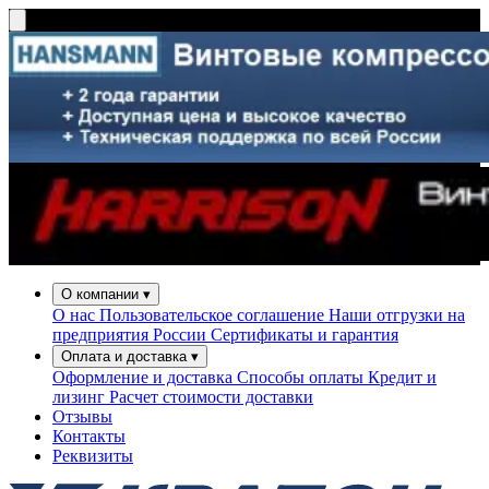
О компании
▾
О нас
Пользовательское соглашение
Наши отгрузки на
предприятия России
Сертификаты и гарантия
Оплата и доставка
▾
Оформление и доставка
Способы оплаты
Кредит и
лизинг
Расчет стоимости доставки
Отзывы
Контакты
Реквизиты