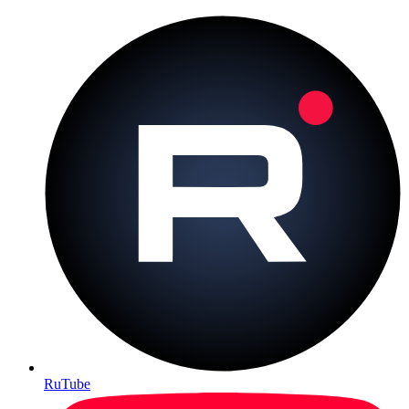
RuTube