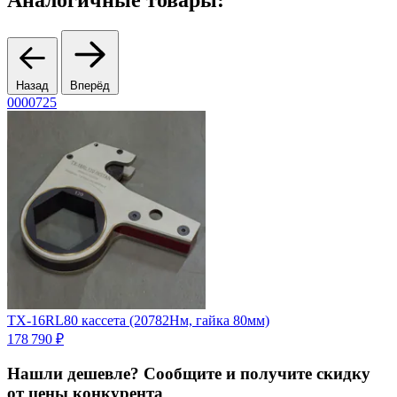
Назад
Вперёд
0000725
0
TX-16RL80 кассета (20782Нм, гайка 80мм)
T
178 790 ₽
3
Нашли дешевле? Сообщите и получите скидку
от цены конкурента