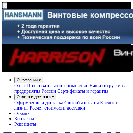
О компании
▾
О нас
Пользовательское соглашение
Наши отгрузки на
предприятия России
Сертификаты и гарантия
Оплата и доставка
▾
Оформление и доставка
Способы оплаты
Кредит и
лизинг
Расчет стоимости доставки
Отзывы
Контакты
Реквизиты