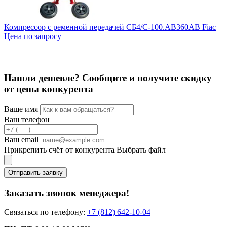
Компрессор с ременной передачей СБ4/С-100.АB360AB Fiac
К
Цена по запросу
Ц
Нашли дешевле? Сообщите и получите скидку
от цены конкурента
Ваше имя
Ваш телефон
Ваш email
Прикрепить счёт от конкурента
Выбрать файл
Отправить заявку
Заказать звонок менеджера!
Связаться по телефону:
+7 (812) 642-10-04