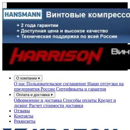
О компании
▾
О нас
Пользовательское соглашение
Наши отгрузки на
предприятия России
Сертификаты и гарантия
Оплата и доставка
▾
Оформление и доставка
Способы оплаты
Кредит и
лизинг
Расчет стоимости доставки
Отзывы
Контакты
Реквизиты