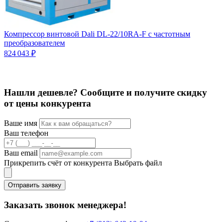
Компрессор винтовой Dali DL-22/10RA-F с частотным
К
преобразователем
3
824 043 ₽
Нашли дешевле? Сообщите и получите скидку
от цены конкурента
Ваше имя
Ваш телефон
Ваш email
Прикрепить счёт от конкурента
Выбрать файл
Отправить заявку
Заказать звонок менеджера!