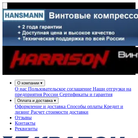
О компании
▾
О нас
Пользовательское соглашение
Наши отгрузки на
предприятия России
Сертификаты и гарантия
Оплата и доставка
▾
Оформление и доставка
Способы оплаты
Кредит и
лизинг
Расчет стоимости доставки
Отзывы
Контакты
Реквизиты