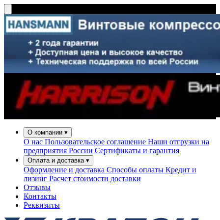
О компании
▾
О нас
Пользовательское соглашение
Наши отгрузки на
предприятия России
Сертификаты и гарантия
Оплата и доставка
▾
Оформление и доставка
Способы оплаты
Кредит и
лизинг
Расчет стоимости доставки
Отзывы
Контакты
Реквизиты