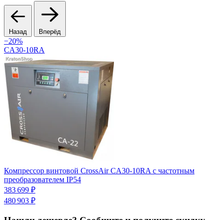
Назад
Вперёд
−20%
CA30-10RA
Компрессор винтовой CrossAir CA30-10RA с частотным
К
преобразователем IP54
С
383 699 ₽
1
480 903 ₽