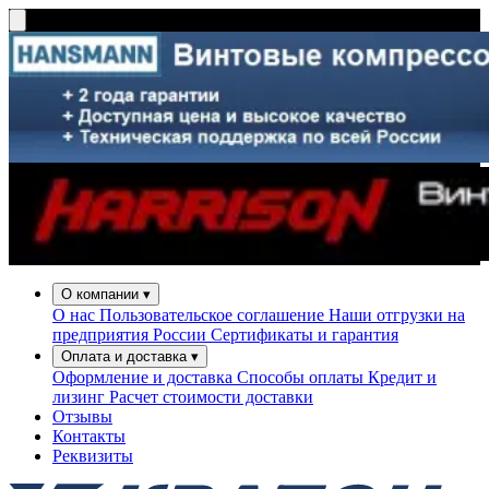
О компании
▾
О нас
Пользовательское соглашение
Наши отгрузки на
предприятия России
Сертификаты и гарантия
Оплата и доставка
▾
Оформление и доставка
Способы оплаты
Кредит и
лизинг
Расчет стоимости доставки
Отзывы
Контакты
Реквизиты