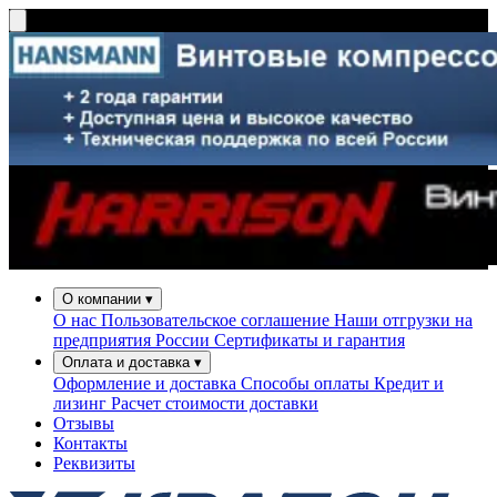
О компании
▾
О нас
Пользовательское соглашение
Наши отгрузки на
предприятия России
Сертификаты и гарантия
Оплата и доставка
▾
Оформление и доставка
Способы оплаты
Кредит и
лизинг
Расчет стоимости доставки
Отзывы
Контакты
Реквизиты