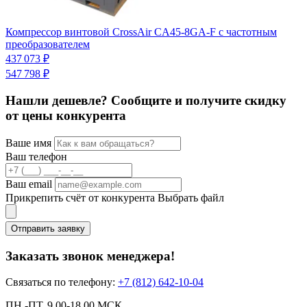
Компрессор винтовой CrossAir CA45-8GA-F с частотным
К
преобразователем
С
437 073 ₽
2
547 798 ₽
Нашли дешевле? Сообщите и получите скидку
от цены конкурента
Ваше имя
Ваш телефон
Ваш email
Прикрепить счёт от конкурента
Выбрать файл
Отправить заявку
Заказать звонок менеджера!
Связаться по телефону:
+7 (812) 642-10-04
ПН.-ПТ. 9.00-18.00 МСК